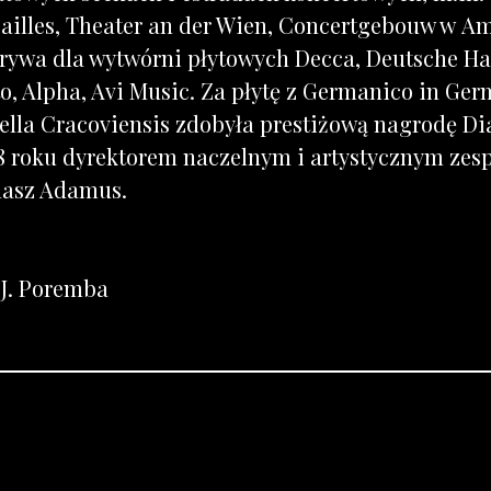
sailles, Theater an der Wien, Concertgebouw w A
rywa dla wytwórni płytowych Decca, Deutsche H
o, Alpha, Avi Music. Za płytę z Germanico in Ge
ella Cracoviensis zdobyła prestiżową nagrodę Di
8 roku dyrektorem naczelnym i artystycznym zespo
asz Adamus.
 J. Poremba