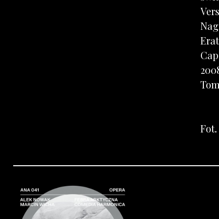
Ver
Nag
Erat
Cap
200
Tom
Fot.