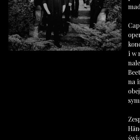
mad
Cape
ope
kon
i w 
nal
Bee
na i
obe
sym
Zesp
Hän
świ