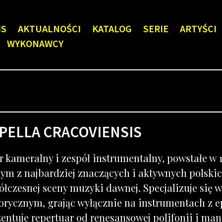
IS
AKTUALNOŚCI
KATALOG
SERIE
ARTYŚCI
WYKONAWCY
PELLA CRACOVIENSIS
 kameralny i zespół instrumentalny, powstałe w 1
nym z najbardziej znaczących i aktywnych polski
ółczesnej sceny muzyki dawnej. Specjalizuje się
torycznym, grając wyłącznie na instrumentach z e
entuje repertuar od renesansowej polifonii i ma