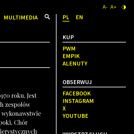
A-
A+
PL
EN
MULTIMEDIA
KUP
PWM
EMPIK
ALENUTY
OBSERWUJ
FACEBOOK
970 roku. Jest
INSTAGRAM
ch zespołów
X
 w wykonawstwie
YOUTUBE
poki. Chór
nierystycznych