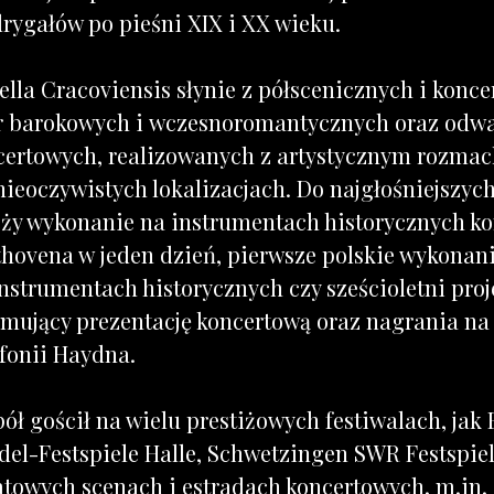
rygałów po pieśni XIX i XX wieku.
lla Cracoviensis słynie z półscenicznych i konce
r barokowych i wczesnoromantycznych oraz odw
certowych, realizowanych z artystycznym rozma
nieoczywistych lokalizacjach. Do najgłośniejszy
eży wykonanie na instrumentach historycznych k
thovena w jeden dzień, pierwsze polskie wykonan
nstrumentach historycznych czy sześcioletni proj
jmujący prezentację koncertową oraz nagrania na
fonii Haydna.
ół gościł na wielu prestiżowych festiwalach, jak 
del-Festspiele Halle, Schwetzingen SWR Festspie
atowych scenach i estradach koncertowych, m.in.