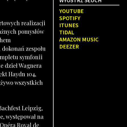
WYOSTRZ SŁUCH
YOUTUBE
SPOTIFY
rtowych realizacji
ITUNES
ażnych pomysłów
TIDAL
AMAZON MUSIC
chem
DEEZER
ch dokonań zespołu
ompletu symfonii
ie dzieł Wagnera
ekt Haydn 104,
 żywo wszystkich
Bachfest Leipzig,
le, występował na
 Opéra Royal de