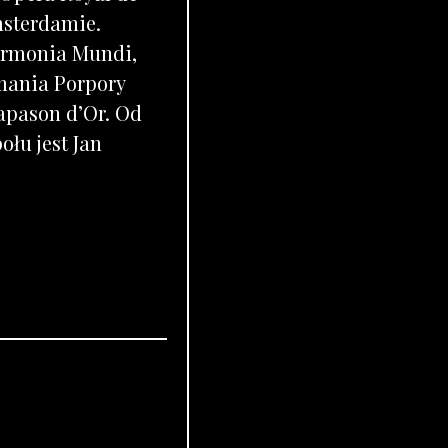
msterdamie.
armonia Mundi,
rmania Porpory
apason d’Or. Od
łu jest Jan